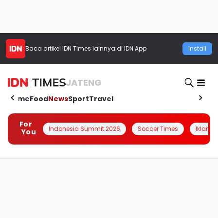
Baca artikel
IDN Times
lainnya di IDN App
Install
JATENG
Home
Food
News
Sport
Travel
For
Indonesia Summit 2026
Soccer Times
Iklanin 
You