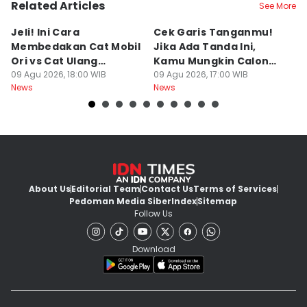
Related Articles
See More
Jeli! Ini Cara
Cek Garis Tanganmu!
Ta
Membedakan Cat Mobil
Jika Ada Tanda Ini,
B
Ori vs Cat Ulang
Kamu Mungkin Calon
S
Oplosan saat Beli
09 Agu 2026, 18:00 WIB
Orang Sukses
09 Agu 2026, 17:00 WIB
ke
09
News
News
Ne
kendaraan Bekas
M
About Us
Editorial Team
Contact Us
Terms of Services
Pedoman Media Siber
Index
Sitemap
Follow Us
Download