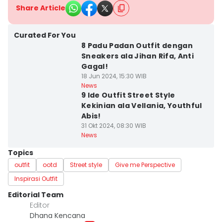
Share Article
Curated For You
8 Padu Padan Outfit dengan
Sneakers ala Jihan Rifa, Anti
Gagal!
18 Jun 2024, 15:30 WIB
News
9 Ide Outfit Street Style
Kekinian ala Vellania, Youthful
Abis!
31 Okt 2024, 08:30 WIB
News
Topics
outfit
ootd
Street style
Give me Perspective
Inspirasi Outfit
Editorial Team
Editor
Dhana Kencana