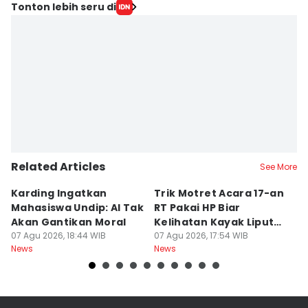
Tonton lebih seru di
Related Articles
See More
Karding Ingatkan
Trik Motret Acara 17-an
N
Mahasiswa Undip: AI Tak
RT Pakai HP Biar
C
Akan Gantikan Moral
Kelihatan Kayak Liputan
1
07 Agu 2026, 18:44 WIB
Festival Nasional
07 Agu 2026, 17:54 WIB
M
07
News
News
Ne