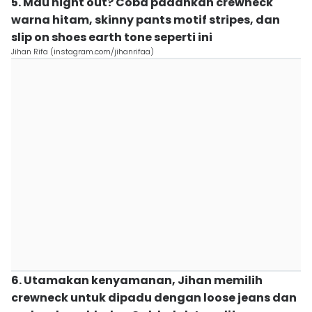
5. Mau night out? Coba padankan crewneck
warna hitam, skinny pants motif stripes, dan
slip on shoes earth tone seperti ini
Jihan Rifa (instagram.com/jihanrifaa)
6. Utamakan kenyamanan, Jihan memilih
crewneck untuk dipadu dengan loose jeans dan