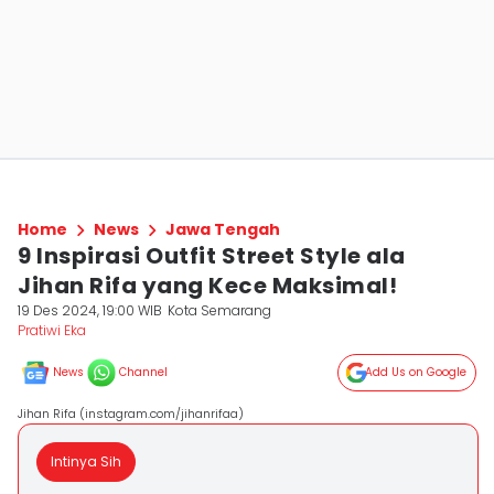
Home
News
Jawa Tengah
9 Inspirasi Outfit Street Style ala
Jihan Rifa yang Kece Maksimal!
19 Des 2024, 19:00 WIB
Kota Semarang
Pratiwi Eka
News
Channel
Add Us on Google
Jihan Rifa (instagram.com/jihanrifaa)
Intinya Sih