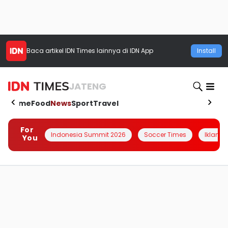
Baca artikel
IDN Times
lainnya di IDN App
Install
JATENG
Home
Food
News
Sport
Travel
For
Indonesia Summit 2026
Soccer Times
Iklanin 
You