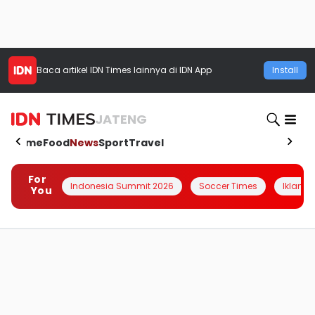
Baca artikel
IDN Times
lainnya di IDN App
Install
JATENG
Home
Food
News
Sport
Travel
For
Indonesia Summit 2026
Soccer Times
Iklanin 
You