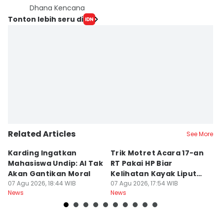
Dhana Kencana
Tonton lebih seru di
Related Articles
See More
Karding Ingatkan
Trik Motret Acara 17-an
N
Mahasiswa Undip: AI Tak
RT Pakai HP Biar
C
Akan Gantikan Moral
Kelihatan Kayak Liputan
1
07 Agu 2026, 18:44 WIB
Festival Nasional
07 Agu 2026, 17:54 WIB
M
07
News
News
Ne