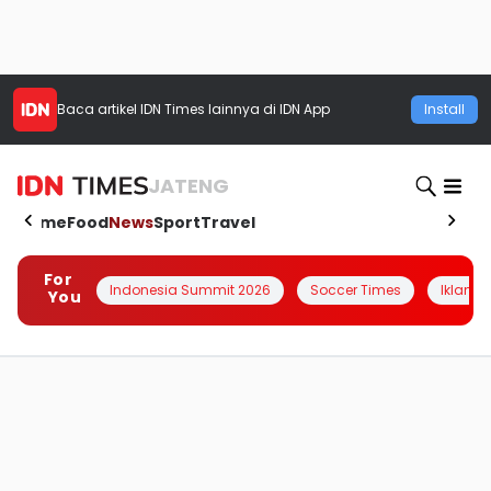
Baca artikel
IDN Times
lainnya di IDN App
Install
JATENG
Home
Food
News
Sport
Travel
For
Indonesia Summit 2026
Soccer Times
Iklanin 
You