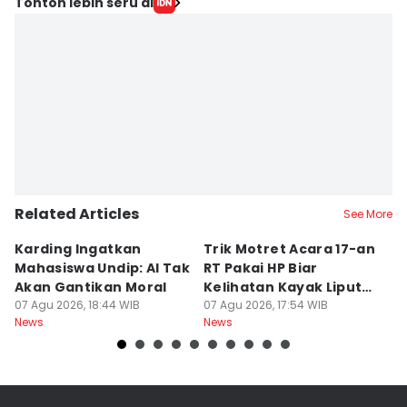
Editor
Tonton lebih seru di
Fariz Fardianto
Editor
Bandot Arywono
Related Articles
See More
Karding Ingatkan
Trik Motret Acara 17-an
N
Mahasiswa Undip: AI Tak
RT Pakai HP Biar
C
Akan Gantikan Moral
Kelihatan Kayak Liputan
1
07 Agu 2026, 18:44 WIB
Festival Nasional
07 Agu 2026, 17:54 WIB
M
07
News
News
Ne