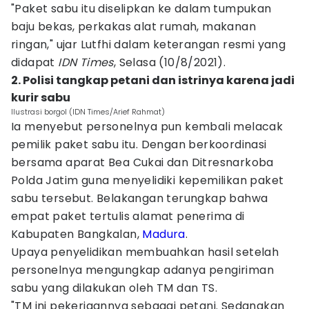
"Paket sabu itu diselipkan ke dalam tumpukan
baju bekas, perkakas alat rumah, makanan
ringan," ujar Lutfhi dalam keterangan resmi yang
didapat
IDN Times
, Selasa (10/8/2021).
2. Polisi tangkap petani dan istrinya karena jadi
kurir sabu
Ilustrasi borgol (IDN Times/Arief Rahmat)
Ia menyebut personelnya pun kembali melacak
pemilik paket sabu itu. Dengan berkoordinasi
bersama aparat Bea Cukai dan Ditresnarkoba
Polda Jatim guna menyelidiki kepemilikan paket
sabu tersebut. Belakangan terungkap bahwa
empat paket tertulis alamat penerima di
Kabupaten Bangkalan,
Madura
.
Upaya penyelidikan membuahkan hasil setelah
personelnya mengungkap adanya pengiriman
sabu yang dilakukan oleh TM dan TS.
"TM ini pekerjaannya sebagai petani. Sedangkan