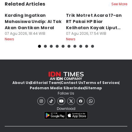
Related Articles
See More
Karding Ingatkan
Trik Motret Acara 17-an
N
Mahasiswa Undip: AI Tak
RT Pakai HP Biar
C
Akan Gantikan Moral
Kelihatan Kayak Liputan
1
07 Agu 2026, 18:44 WIB
Festival Nasional
07 Agu 2026, 17:54 WIB
M
07
News
News
Ne
About Us
Editorial Team
Contact Us
Terms of Services
Pedoman Media Siber
Index
Sitemap
Follow Us
Download