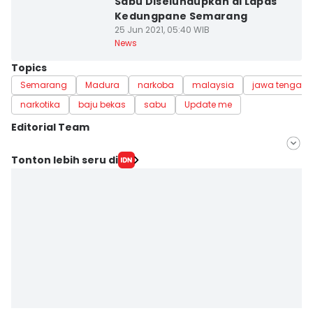
Sabu Diselundupkan di Lapas
Kedungpane Semarang
25 Jun 2021, 05:40 WIB
News
Topics
Semarang
Madura
narkoba
malaysia
jawa tengah
narkotika
baju bekas
sabu
Update me
Editorial Team
Editor
Tonton lebih seru di
Fariz Fardianto
Editor
Dhana Kencana