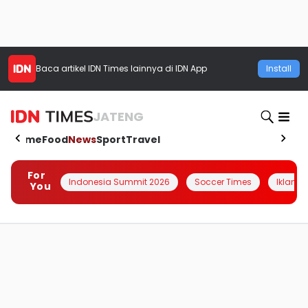
Baca artikel
IDN Times
lainnya di IDN App
Install
JATENG
Home
Food
News
Sport
Travel
For
Indonesia Summit 2026
Soccer Times
Iklanin 
You